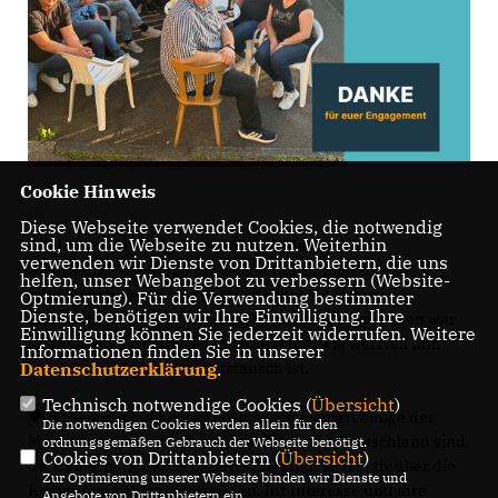
Cookie Hinweis
Diese Webseite verwendet Cookies, die notwendig
sind, um die Webseite zu nutzen. Weiterhin
Wir hatten das Vergnügen, die wunderbare
verwenden wir Dienste von Drittanbietern, die uns
Gastfreundschaft und die reiche Kultur unserer
helfen, unser Webangebot zu verbessern (Website-
kroatischen Freunde 🇭🇷 zu erleben. Mit leckeren
Optmierung). Für die Verwendung bestimmter
Dienste, benötigen wir Ihre Einwilligung. Ihre
kroatischen Spezialitäten und herzlichen Gesprächen war
Einwilligung können Sie jederzeit widerrufen. Weitere
es ein Abend, der uns allen gezeigt hat, wie wertvoll und
Informationen finden Sie in unserer
Datenschutzerklärung
.
bereichernd kultureller Austausch ist.
Technisch notwendige Cookies (
Übersicht
)
🗣️💬 Beeindruckend war auch, wie engagiert einige der
Die notwendigen Cookies werden allein für den
Mitglieder, die erst seit ein paar Jahren in Deutschland sind,
ordnungsgemäßen Gebrauch der Webseite benötigt.
Cookies von Drittanbietern (
Übersicht
)
die deutsche Sprache beherrschen und sich aktiv über die
Zur Optimierung unserer Webseite binden wir Dienste und
Kommunalwahlen informieren. Ihr Interesse und ihre
Angebote von Drittanbietern ein.