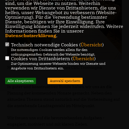
sind, um die Webseite zu nutzen. Weiterhin
verwenden wir Dienste von Drittanbietern, die uns
helfen, unser Webangebot zu verbessern (Website-
Optmierung). Für die Verwendung bestimmter
Dienste, benötigen wir Ihre Einwilligung. Ihre
Einwilligung können Sie jederzeit widerrufen. Weitere
Informationen finden Sie in unserer
Datenschutzerklärung
.
Technisch notwendige Cookies (
Übersicht
)
Die notwendigen Cookies werden allein für den
ordnungsgemäßen Gebrauch der Webseite benötigt.
Cookies von Drittanbietern (
Übersicht
)
Zur Optimierung unserer Webseite binden wir Dienste und
Mitglieder des neuen Vorstandes CDU Trossingen
Angebote von Drittanbietern ein.
Alle akzeptieren
Auswahl speichern
In guter und konstruktiver Runde haben wir uns an die
Planung der kommenden Monate gemacht. Neben den
aktuellen Themen stand natürlich auf die Vorbereitung auf
die anstehende Landtagswahl im Mittelpunkt.
Wir freuen uns auf die bevorstehenden Aufgaben -
engagiert, motiviert und mit klaren Zielen.